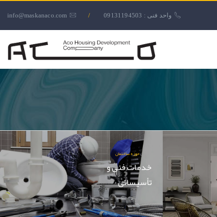
کاربری
واحد فنی : 09131194503
/
info@maskanaco.com
منوی
کاربری
حوزه ساختمان
خدمات فنی و
تأسیساتی